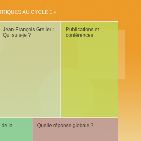
ETRIQUES AU CYCLE 1 »
Jean-François Grelier :
Publications et
Qui suis-je ?
conférences
 de la
Quelle réponse globale ?