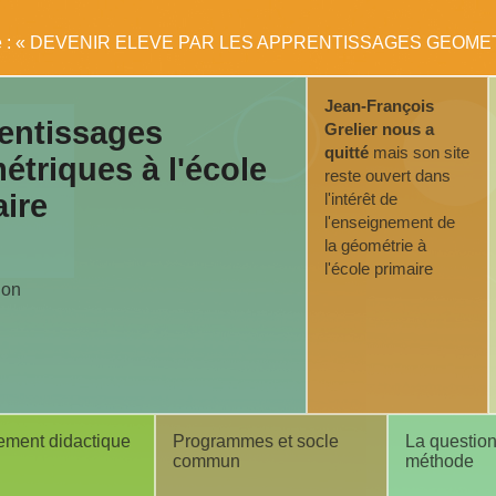
e livre : « DEVENIR ELEVE PAR LES APPRENTISSAGES GEOM
Jean-François
entissages
Grelier nous a
quitté
mais son site
triques à l'école
reste ouvert dans
ire
l'intérêt de
l'enseignement de
la géométrie à
l'école primaire
ion
ement didactique
Programmes et socle
La question
commun
méthode