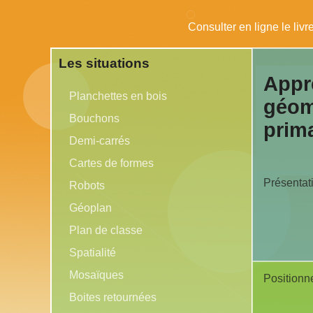
Consulter en ligne l
Les situations
Appr
Planchettes en bois
géomé
Bouchons
prima
Demi-carrés
Cartes de formes
Présentat
Robots
Géoplan
Plan de classe
Spatialité
Mosaïques
Positionn
Boites retournées